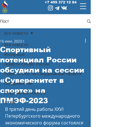
+7 499 372 12 84
Пост
Все новости
16 июн. 2023 г.
Все новости
Спортивный
Интервью
потенциал России
Новости СННВС России
обсудили на сессии
Новости УФО по Свердловской области
«Суверенитет в
Поздравления
спорте» на
Спортивные новости
ПМЭФ-2023
АРТЕК
В третий день работы XXVI 
Петербургского международного 
экономического форума состоялся 