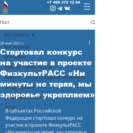
+7 499 372 12 84
Пост
Все новости
28 мая 2021 г.
Все новости
Стартовал конкурс
Интервью
на участие в проекте
Новости СННВС России
ФизкультРАСС «Ни
Новости УФО по Свердловской области
минуты не теряя, мы
Поздравления
здоровье укрепляем»
Спортивные новости
АРТЕК
В субъектах Российской 
Федерации стартовал конкурс на 
участие в проекте ФизкультРАСС 
«Ни минуты не теряя, мы здоровье 