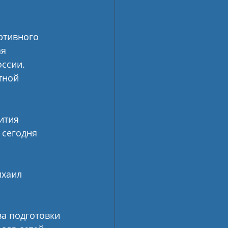
ртивного 
я 
ссии. 
тной 
ития 
 сегодня 
хаил 
а подготовки 