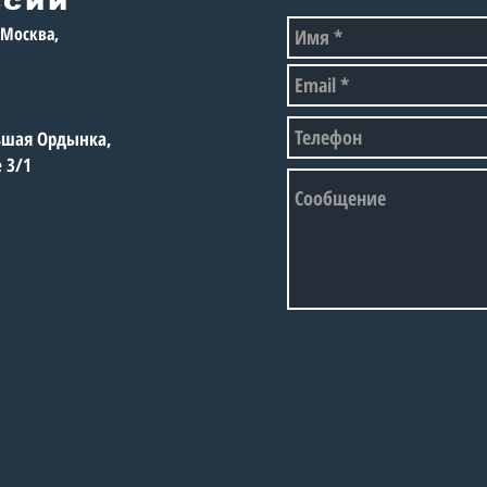
вос
, Москва,
рос
спо
сор
огр
льшая Ордынка,
е 3/1