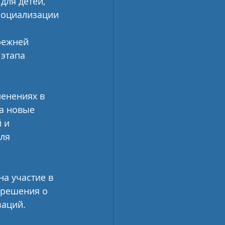
для детей, 
социализации 
режней 
этапа 
енениях в 
а новые 
 и 
ля 
а участие в 
 решения о 
заций. 