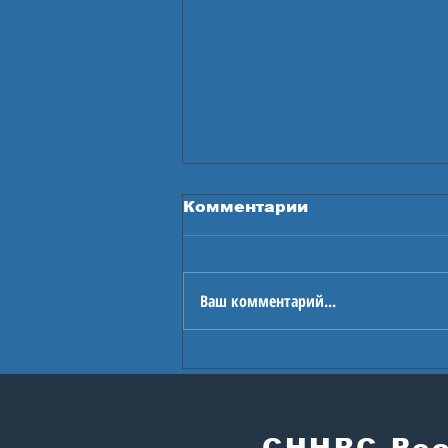
Комментарии
Ваш комментарий...
В Астане стартуют
Игры будущего
СННВС Ро