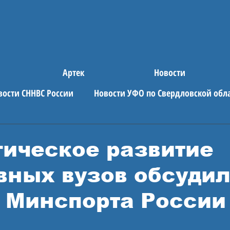
Артек
Новости
вости СННВС России
Новости УФО по Свердловской обл
е новости
АРТЕК
гическое развитие
вных вузов обсудил
 Минспорта России