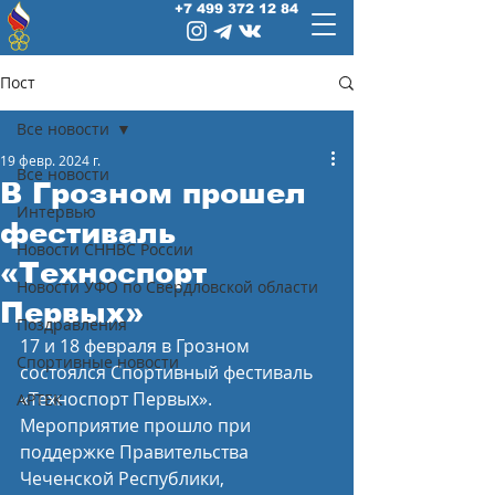
+7 499 372 12 84
Пост
Все новости
19 февр. 2024 г.
Все новости
В Грозном прошел
Интервью
фестиваль
Новости СННВС России
«Техноспорт
Новости УФО по Свердловской области
Первых»
Поздравления
17 и 18 февраля в Грозном 
Спортивные новости
состоялся Спортивный фестиваль 
«Техноспорт Первых». 
АРТЕК
Мероприятие прошло при 
поддержке Правительства 
Чеченской Республики, 