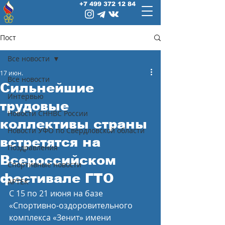
+7 499 372 12 84
Пост
Все новости
17 июн.
Все новости
Сильнейшие
Интервью
трудовые
Новости СННВС России
коллективы страны
Новости УФО по Свердловской области
встретятся на
Поздравления
Всероссийском
Спортивные новости
фестивале ГТО
АРТЕК
С 15 по 21 июня на базе 
«Спортивно-оздоровительного 
комплекса «Зенит» имени 