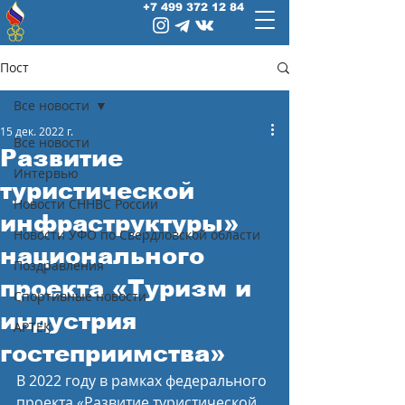
+7 499 372 12 84
Пост
Все новости
15 дек. 2022 г.
Все новости
Развитие
Интервью
туристической
Новости СННВС России
инфраструктуры»
Новости УФО по Свердловской области
национального
Поздравления
проекта «Туризм и
Спортивные новости
индустрия
АРТЕК
гостеприимства»
В 2022 году в рамках федерального 
проекта «Развитие туристической 