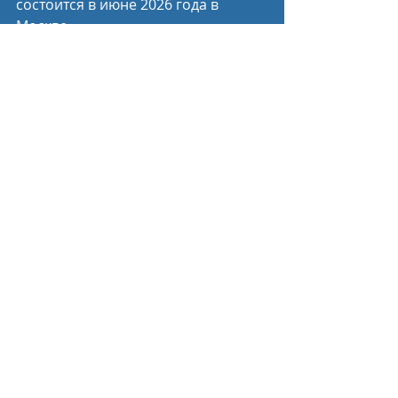
состоится в июне 2026 года в 
Москве.
Пресс-служба Минспорта России
Спортивные новости
Недавние посты
Смотреть все