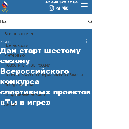
+7 499 372 12 84
Пост
Все новости
27 янв.
Все новости
Дан старт шестому
Интервью
сезону
Новости СННВС России
Всероссийского
Новости УФО по Свердловской области
конкурса
Поздравления
спортивных проектов
Спортивные новости
«Ты в игре»
АРТЕК