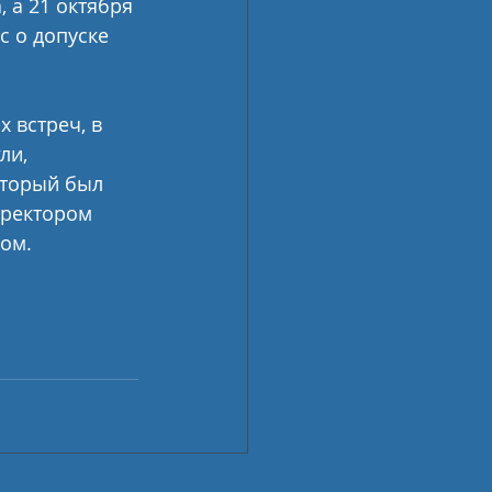
а 21 октября 
 о допуске 
 встреч, в 
ли, 
торый был 
иректором 
ом.