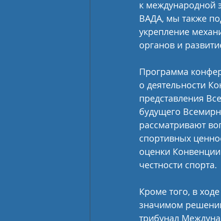
к международной 
ВАДА, мы также п
укрепление механ
органов и развити
Программа конфере
о деятельности Ко
представления Вс
будущего Всемирно
рассматривают во
спортивных ценнос
оценки Конвенции 
честности спорта.
Кроме того, в ход
значимом решении
трибунал Междунар