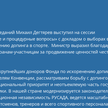
еданий Михаил Дегтярев выступил на сессии 
 и процедурные вопросы» с докладом о выборах в
нию допинга в спорте.  Министр выразил благода
ранам-участницам за продвижение ценностей чест
 крупнейших доноров Фонда по искоренению допинг
лям Конвенции, рассматриваем борьбу с допинго
ациональный приоритет и неотъемлемую часть гос
ки. В нашей стране модернизируется законодатель
ционная независимость РУСАДА, ведется масштабн
сменов, тренеров и всего спортивного персонала