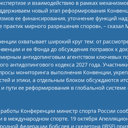
экспертизе и взаимодействию в рамках механизм
оддерживаем новый этап реформирования Конвенц
измов ее финансирования, уточнение функций над
е практик мирного разрешения споров», – сказал 
нции охватывает широкий круг тем: от рассмотре
нвенции и ее Фонда до обсуждения поправок к док
емирным антидопинговым агентством ключевых п
го антидопингового кодекса 2027 года. Участники
просы мониторинга выполнения Конвенции, укреп
тей и этики, а отдельным блоком обсуждаются ит
и пути ее реформирования в глобальной системе
е работы Конференции министр спорта России соо
 в международном спорте. 19 октября Апелляцио
одной федерации бобслея и скелетона (IBSF) приз