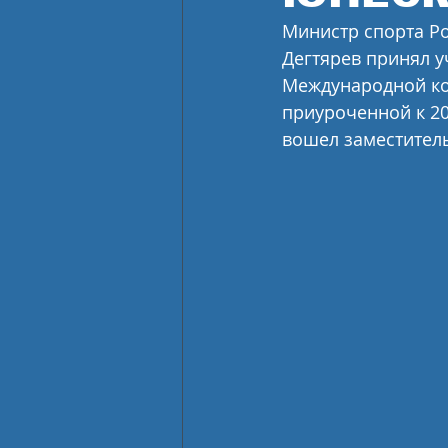
Министр спорта Ро
Дегтярев принял у
Международной ко
приуроченной к 20
вошел заместитель