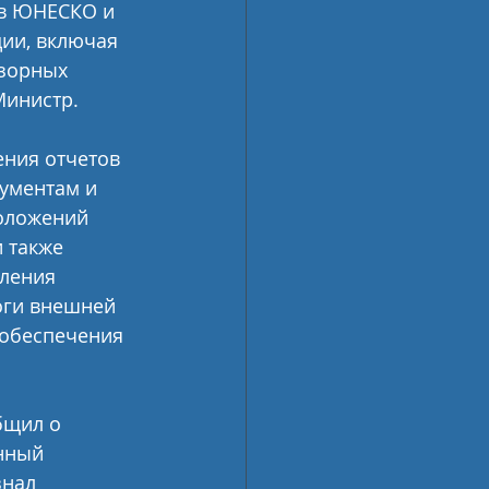
ов ЮНЕСКО и 
ии, включая 
зорных 
Министр.
ния отчетов 
ументам и 
оложений 
 также 
ления 
оги внешней 
 обеспечения 
бщил о 
нный 
нал 