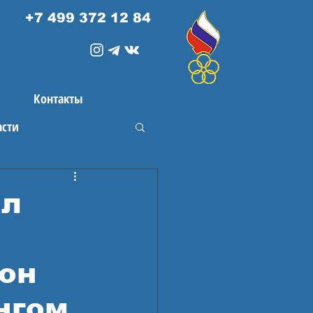
+7 499 372 12 84
Контакты
асти
ил
он
нгом