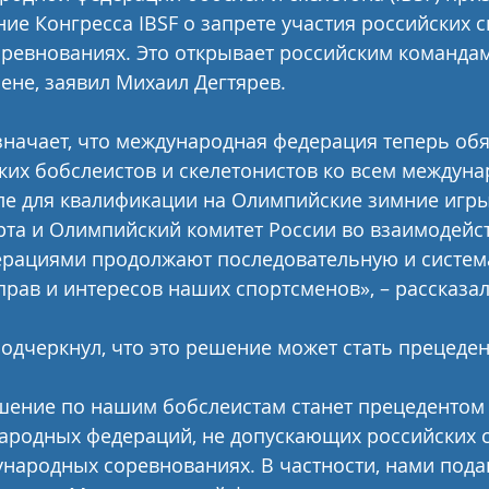
е Конгресса IBSF о запрете участия российских с
евнованиях. Это открывает российским командам 
не, заявил Михаил Дегтярев.
значает, что международная федерация теперь обя
ких бобслеистов и скелетонистов ко всем междун
сле для квалификации на Олимпийские зимние игры 
та и Олимпийский комитет России во взаимодейст
рациями продолжают последовательную и систем
прав и интересов наших спортсменов», – рассказа
одчеркнул, что это решение может стать прецеде
шение по нашим бобслеистам станет прецедентом и
ародных федераций, не допускающих российских 
ународных соревнованиях. В частности, нами пода