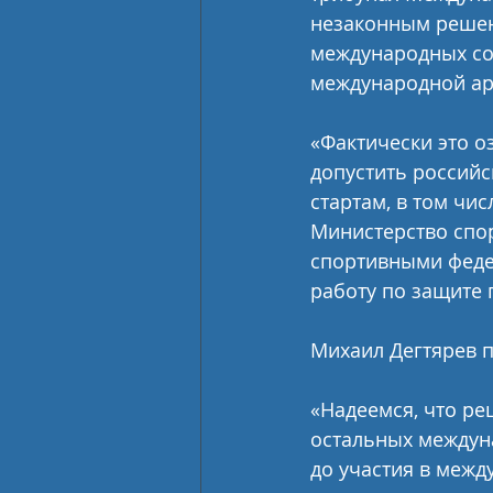
незаконным решени
международных сор
международной аре
«Фактически это о
допустить российс
стартам, в том чи
Министерство спор
спортивными феде
работу по защите 
Михаил Дегтярев п
«Надеемся, что ре
остальных междун
до участия в межд