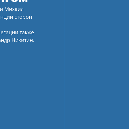
и Михаил 
енции сторон 
егации также 
андр Никитин.