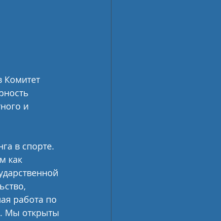
 Комитет 
рность 
ного и 
а в спорте. 
м как 
ударственной 
ство, 
ая работа по 
. Мы открыты 