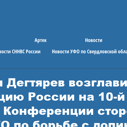
Артек
Новости
вости СННВС России
Новости УФО по Свердловской обл
е новости
АРТЕК
 Дегтярев возглав
цию России на 10-й
 Конференции стор
 по борьбе с допи