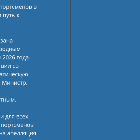
портсменов в 
путь к 
зана 
ародным 
2026 года. 
вии со 
атическую 
л Министр.
нтным.
 для всех 
спортсменов 
на апелляция 