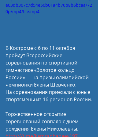
e03db367c7d54e56b01a4b76b8b6bcaa/72
0p/mp4/file.mp4
В Костроме с 6 по 11 октября 
пройдут Всероссийские 
соревнования по спортивной 
гимнастике «Золотое кольцо 
России» — на призы олимпийской 
чемпионки Елены Шевченко.
На соревнования приехали с юные 
спортсмены из 16 регионов России.
Торжественное открытие 
соревнований совпало с днем 
рождения Елены Николаевны.
https://t.me/kamranbabaev197