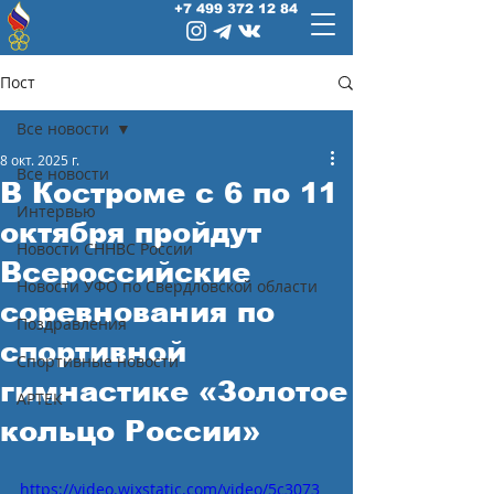
+7 499 372 12 84
Пост
Все новости
8 окт. 2025 г.
Все новости
В Костроме с 6 по 11
Интервью
октября пройдут
Новости СННВС России
Всероссийские
Новости УФО по Свердловской области
соревнования по
Поздравления
спортивной
Спортивные новости
гимнастике «Золотое
АРТЕК
кольцо России»
https://video.wixstatic.com/video/5c3073_