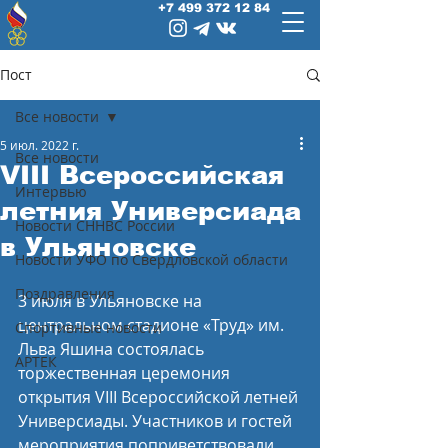
+7 499 372 12 84
Пост
Все новости
5 июл. 2022 г.
Все новости
VIII Всероссийская
Интервью
летния Универсиада
Новости СННВС России
в Ульяновске
Новости УФО по Свердловской области
Поздравления
3 июля в Ульяновске на 
центральном стадионе «Труд» им. 
Спортивные новости
Льва Яшина состоялась 
АРТЕК
торжественная церемония 
открытия VIII Всероссийской летней 
Универсиады. Участников и гостей 
мероприятия поприветствовали 