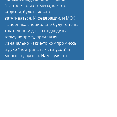
быстрое, то их отмена, как это 
водится, будет сильно 
затягиваться. И федерации, и МОК 
наверняка специально будут очень 
тщательно и долго подходить к 
этому вопросу, предлагая 
изначально какие-то компромиссы 
в духе "нейтральных статусов" и 
многого другого. Нам, судя по 
всему, пора привыкнуть к тому, что 
выражение "Спорт вне политики" 
не имеет ничего общего с 
реальностью.
От футбола до самбо: Какие 
соревнования уже отменили из-за 
"Операции Z"