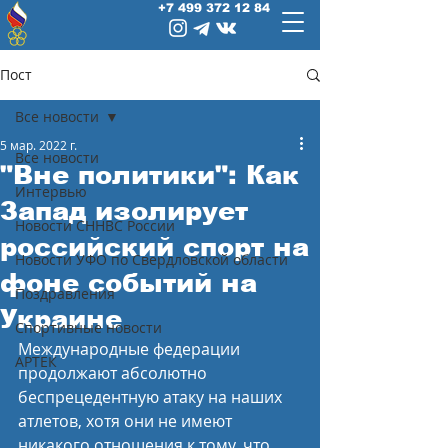
+7 499 372 12 84
Пост
Все новости
5 мар. 2022 г.
Все новости
"Вне политики": Как
Интервью
Запад изолирует
Новости СННВС России
российский спорт на
Новости УФО по Свердловской области
фоне событий на
Поздравления
Украине
Спортивные новости
Международные федерации 
АРТЕК
продолжают абсолютно 
беспрецедентную атаку на наших 
атлетов, хотя они не имеют 
никакого отношения к тому, что 