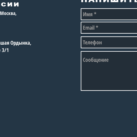
при
ссии
вос
, Москва,
рос
спо
сор
огр
льшая Ордынка,
е 3/1