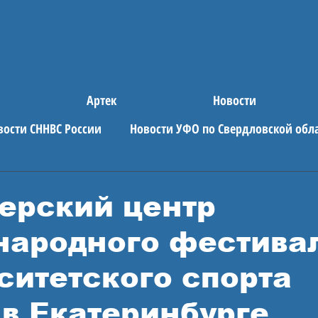
Артек
Новости
вости СННВС России
Новости УФО по Свердловской обл
е новости
АРТЕК
ерский центр
ародного фестива
ситетского спорта
 в Екатеринбурге