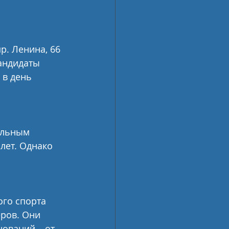
р. Ленина, 66 
андидаты 
 в день 
альным 
лет. Однако 
го спорта 
еров. Они 
ований – от 