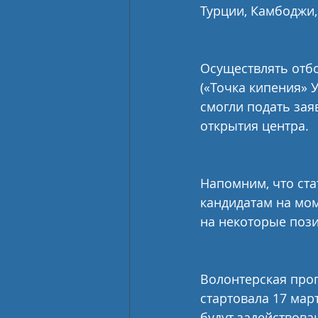
Турции, Камбоджи,
Осуществлять отбо
(«Точка кипения» 
смогли подать зая
открытия центра.
Напомним, что ст
кандидатам на мом
на некоторые пози
Волонтерская про
стартовала 17 мар
будут задействова