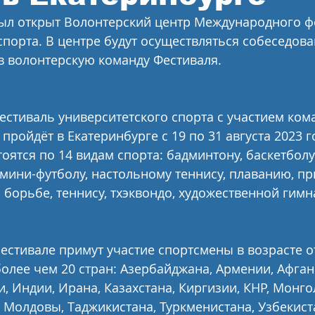
был открыт Волонтерский центр Международного ф
спорта. В центре будут осуществляться собеседов
в волонтерскую команду Фестиваля.
тиваль университетского спорта с участием кома
ройдёт в Екатеринбурге с 19 по 31 августа 2023 го
ятся по 14 видам спорта: бадминтону, баскетболу 
 мини-футболу, настольному теннису, плаванию, пр
 борьбе, теннису, тхэквондо, художественной гимн
естивале примут участие спортсмены в возрасте от
олее чем 20 стран: Азербайджана, Армении, Афган
, Индии, Ирана, Казахстана, Киргизии, КНР, Монго
, Молдовы, Таджикистана, Туркменистана, Узбекист