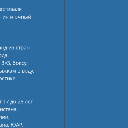
естиваля 
ания и очный 
нд из стран 
да. 
3×3, боксу, 
ыжкам в воду, 
астике.
 17 до 25 лет 
истана, 
лии, 
ана, ЮАР, 