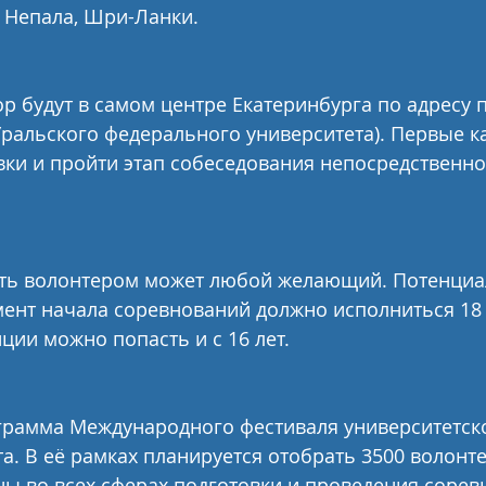
 Непала, Шри-Ланки.
р будут в самом центре Екатеринбурга по адресу п
Уральского федерального университета). Первые к
вки и пройти этап собеседования непосредственно
ать волонтером может любой желающий. Потенци
ент начала соревнований должно исполниться 18 
ции можно попасть и с 16 лет.
грамма Международного фестиваля университетско
та. В её рамках планируется отобрать 3500 волонт
ны во всех сферах подготовки и проведения соревн