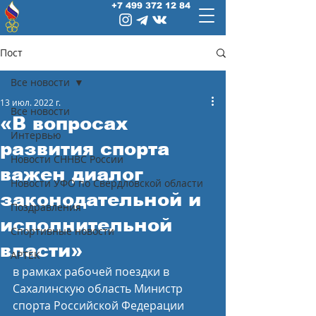
+7 499 372 12 84
Пост
Все новости
13 июл. 2022 г.
Все новости
«В вопросах
Интервью
развития спорта
Новости СННВС России
важен диалог
Новости УФО по Свердловской области
законодательной и
Поздравления
исполнительной
Спортивные новости
власти»
АРТЕК
в рамках рабочей поездки в 
Сахалинскую область Министр 
спорта Российской Федерации 