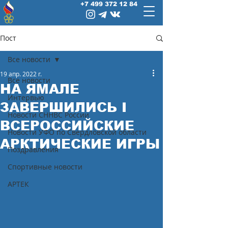
+7 499 372 12 84
Пост
Все новости
19 апр. 2022 г.
Все новости
НА ЯМАЛЕ
Интервью
ЗАВЕРШИЛИСЬ I
Новости СННВС России
ВСЕРОССИЙСКИЕ
Новости УФО по Свердловской области
АРКТИЧЕСКИЕ ИГРЫ
Поздравления
Спортивные новости
АРТЕК