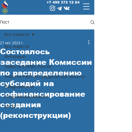
+7 499 372 12 84
Пост
Все новости
27 окт. 2023 г.
Все новости
Состоялось
Интервью
заседание Комиссии
Новости СННВС России
по распределению
Новости УФО по Свердловской области
субсидий на
Поздравления
софинансирование
Спортивные новости
создания
АРТЕК
(реконструкции)