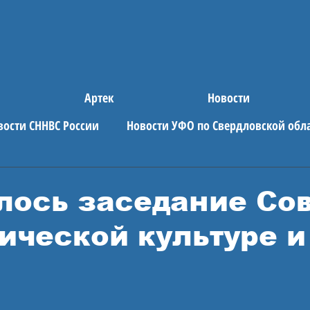
Артек
Новости
вости СННВС России
Новости УФО по Свердловской обл
е новости
АРТЕК
лось заседание Со
ической культуре и