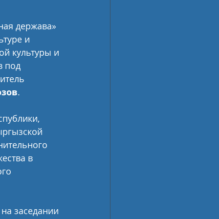
ная держава» 
туре и 
ой культуры и 
 под 
итель 
озов
.
публики, 
ыргызской 
нительного 
ества в 
го 
 на заседании 