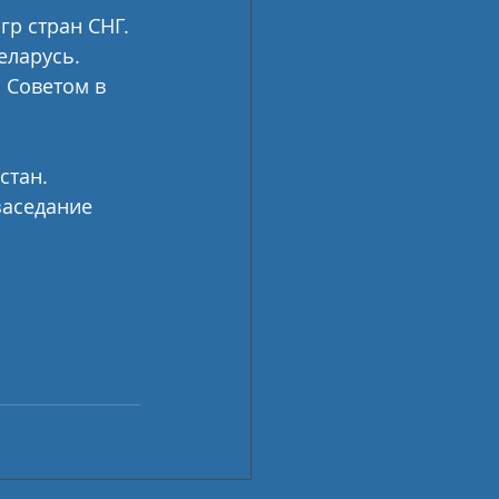
р стран СНГ. 
еларусь. 
 Советом в 
стан. 
заседание 