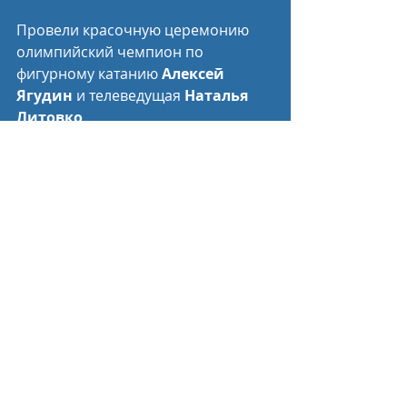
Провели красочную церемонию 
олимпийский чемпион по 
фигурному катанию 
Алексей 
Ягудин
 и телеведущая 
Наталья 
Литовко
. 
Пресс-служба Минспорта России
Спортивные новости
Недавние посты
Смотреть все