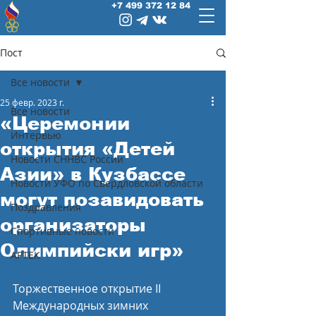
+7 499 372 12 84
Пост
Все новости
25 февр. 2023 г.
Все новости
«Церемонии
Интервью
открытия «Детей
Новости СННВС России
Азии» в Кузбассе
Новости УФО по Свердловской области
могут позавидовать
Поздравления
организаторы
Спортивные новости
Олимпийски игр»
АРТЕК
Торжественное открытие II 
Международных зимних 