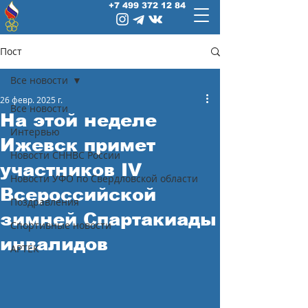
+7 499 372 12 84
Пост
Все новости
26 февр. 2025 г.
Все новости
На этой неделе
Интервью
Ижевск примет
Новости СННВС России
участников IV
Новости УФО по Свердловской области
Всероссийской
Поздравления
зимней Спартакиады
Спортивные новости
инвалидов
АРТЕК