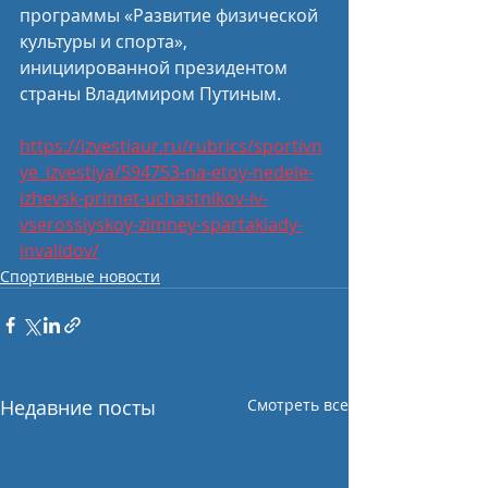
программы «Развитие физической 
культуры и спорта», 
инициированной президентом 
страны Владимиром Путиным.  
https://izvestiaur.ru/rubrics/sportivn
ye_izvestiya/594753-na-etoy-nedele-
izhevsk-primet-uchastnikov-iv-
vserossiyskoy-zimney-spartakiady-
invalidov/
Спортивные новости
Недавние посты
Смотреть все