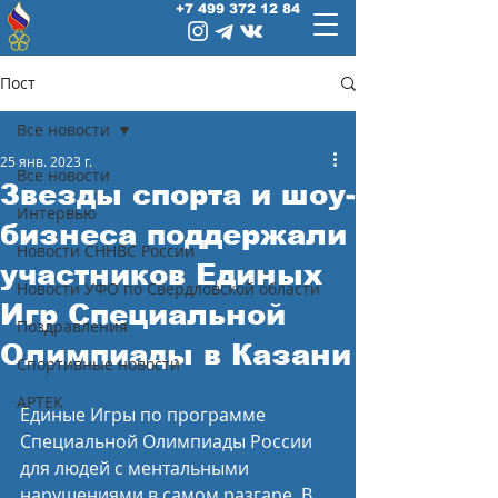
+7 499 372 12 84
Пост
Все новости
25 янв. 2023 г.
Все новости
Звезды спорта и шоу-
Интервью
бизнеса поддержали
Новости СННВС России
участников Единых
Новости УФО по Свердловской области
Игр Специальной
Поздравления
Олимпиады в Казани
Спортивные новости
АРТЕК
Единые Игры по программе 
Специальной Олимпиады России 
для людей с ментальными 
нарушениями в самом разгаре. В 