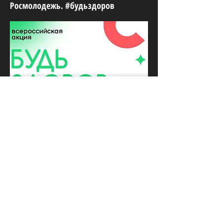
Росмолодежь. #будьздоров
СННВС России
ул. Пречистенка, 10/2 стр 1, Москва,
119034, Россия
Юридический адрес:
115035, г.Москва, ул. Большая Ордынка, д.
13/9, стр. 1, помещение 3/1
Телефон:
+7 (499) 372-12-84