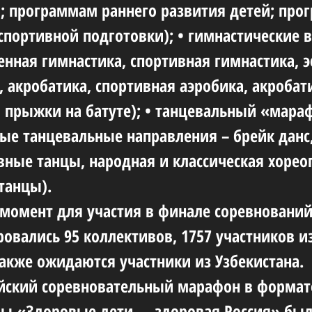
; программам раннего развития детей; пр
спортивной подготовки); • гимнастические 
енная гимнастика, спортивная гимнастика, э
, акробатика, спортивная аэробика, акробат
, прыжки на батуте); • танцевальный «мара
ые танцевальные направления – брейк данc,
ивные танцы, народная и классическая хорео
танцы).
момент для участия в финале соревновани
ровались 95 коллективов, 1757 участников и
Также ожидаются участники из Узбекистана.
йский соревновательный марафон в формат
ы «Здоровые дети — здоровая Россия» бы