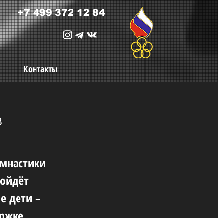
+7 499 372 12 84
Контакты
в
имнастики
ройдёт
е дети –
ержке