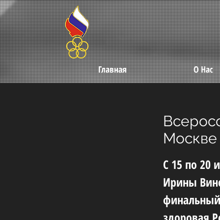
Главная
О Нас
Всеросс
Москве
С 15 по 20
Ирины Вине
финальный 
здоровая Р