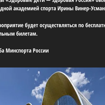
ной академией спорта Ирины Винер-Усман
роприятие будет осуществляться по беспла
льным билетам.
ба Минспорта России