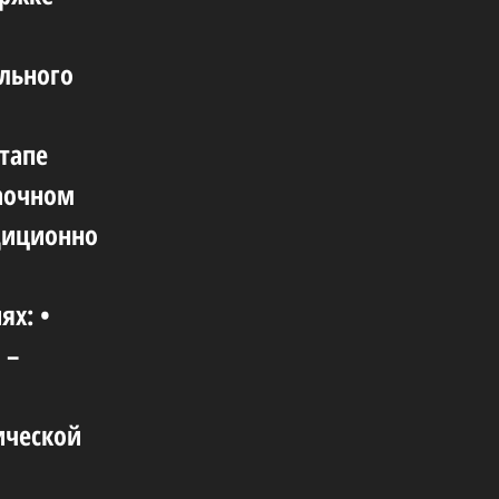
льного
этапе
заочном
диционно
ях: •
 –
ической