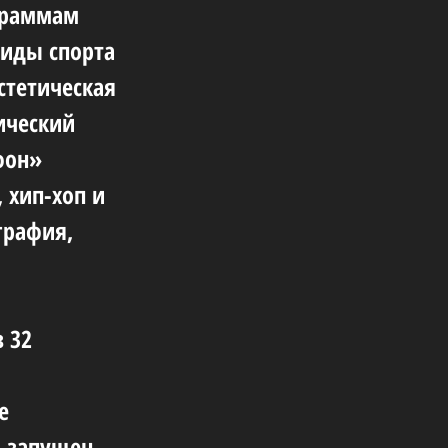
ограммам
виды спорта
стетическая
ический
фон»
 хип-хоп и
графия,
й
з 32
е
л запущен