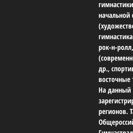
гимнастики
начальной 
(художеств
гимнастика
рок-н-ролл
(современн
др., спорт
восточные 
На данный 
зарегистри
регионов. 
Общеросси
Гимнастрад