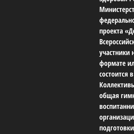
Министерст
федерально
проекта «Д
Всероссийск
участники 
формате ил
состоится в
Коллективы
общая гимн
воспитанни
организац
подготовки