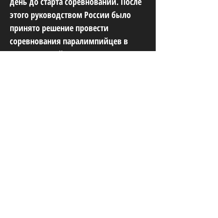
день до старта соревнований. После
этого руководством России было
принято решение провести
соревнования паралимпийцев в
Ханты-Мансийске. В Зимних Играх
Паралимпийцев «Мы вместе. Спорт»
приняли участие команды из
России, Армении, Белоруссии,
Таджикистана и Казахстана.
Российские спортсмены завоевали
39 золотых, 40 серебряных и 27
бронзовых медалей.