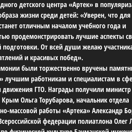
ного детского центра «Артек» в популяри
образа жизни среди детей: «Уверен, что для
станет отличным началом учебного года и
ью продемонстрировать лучшие аспекты с
 подготовки. От всей души желаю участник
атлений и красивых побед».
емонии были торжественно вручены памят
О» лучшим работникам и специалистам в сф
 движения ГТО. Награды получили министр
 Крым Ольга Торубарова, начальник отдела
но-массовой работы «Артека» Александр Бо
Всероссийской федерации полиатлона Олег 
 по физической культуре Бауманской инжен