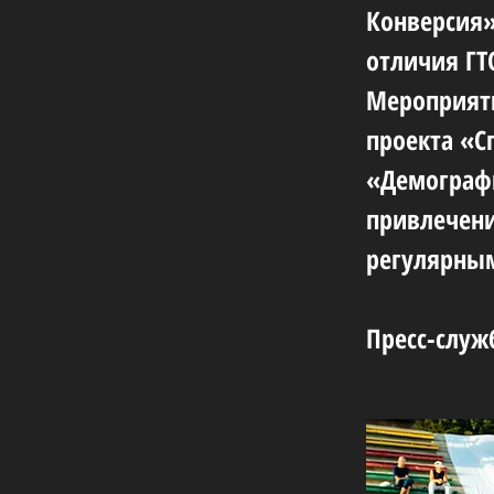
Конверсия»
отличия ГТ
Мероприяти
проекта «С
«Демографи
привлечени
регулярным
Пресс-служ