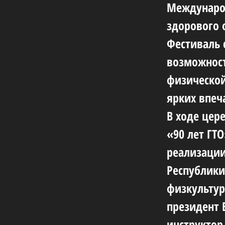
Международ
здорового 
Фестиваль 
возможност
физической
ярких впеч
В ходе цер
«90 лет ГТ
реализации
Республики
физкультур
президент 
инструктор