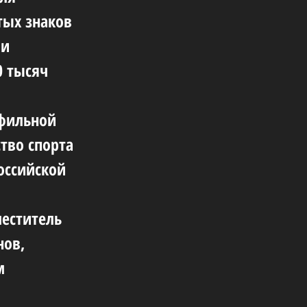
тых знаков
 и
0 тысяч
офильной
тво спорта
оссийской
меститель
нов,
м