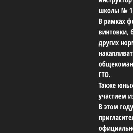
школы № 15
В рамках ф
винтовки, 
других нор
накапливат
общекоманд
ГТО.
Также юных
участием и
В этом год
пригласите
официально