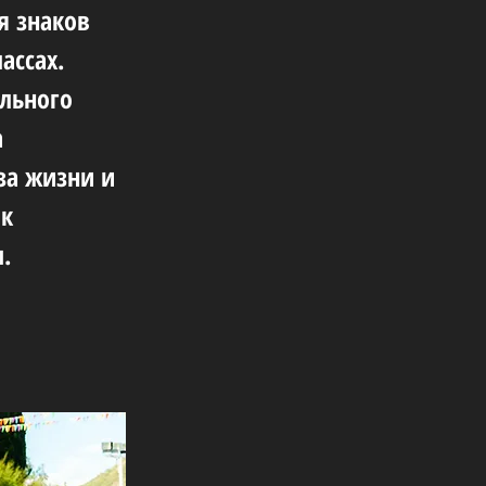
я знаков
ассах.
льного
а
за жизни и
 к
.