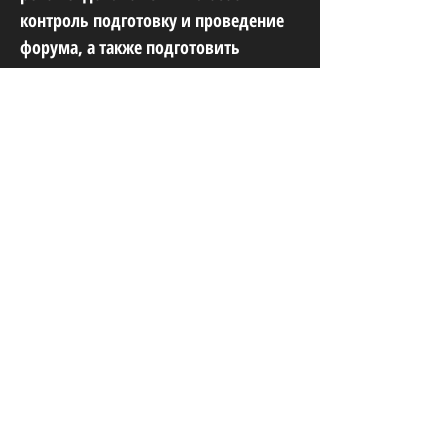
контроль подготовку и проведение
форума, а также подготовить
программу с целью показать
культурный и исторический
потенциал Уфы. МИДу поручено при
взаимодействии с Минспортом и
Россотрудничеством оказывать
содействие в продвижении форума
за рубежом. Форум «Россия –
спортивная держава» учрежден
Указом Президента России. XII
форум по распоряжению Главы
государства пройдет в октябре в
Уфе. На форуме планируется
проведение пленарного заседания,
около 50 круглых столов, пленарных