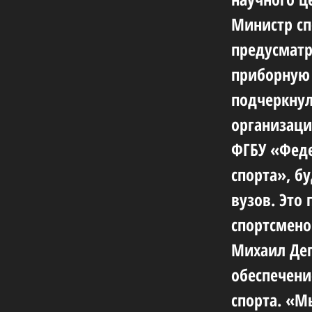
Министр сп
предусматр
приборную 
подчеркнул
организаци
ФГБУ «Феде
спорта», б
вузов. Это
спортсмено
Михаил Дег
обеспечени
спорта. «М