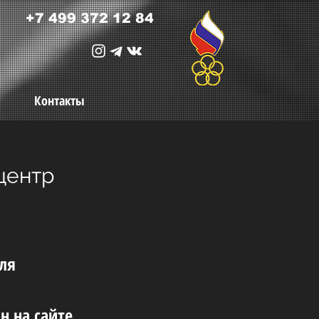
+7 499 372 12 84
Контакты
центр
ля
н на сайте