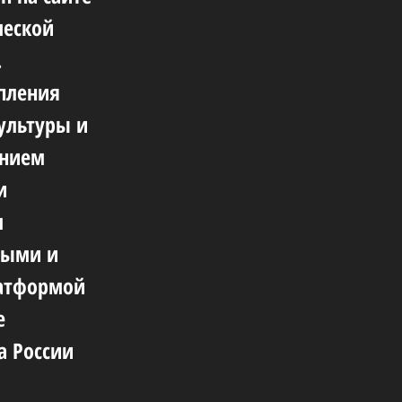
ческой
.
епления
ультуры и
ением
и
м
ными и
латформой
е
а России