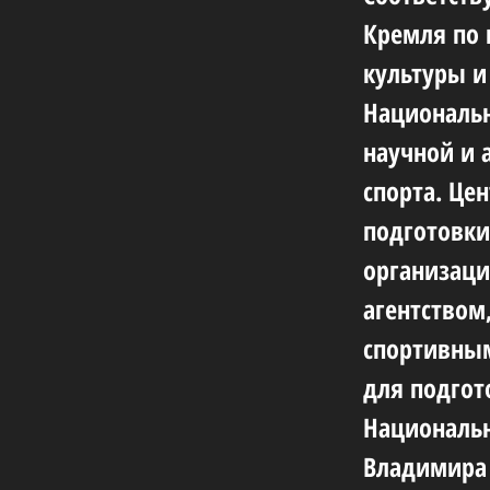
Кремля по 
культуры и 
Национальн
научной и 
спорта. Це
подготовки
организац
агентством
спортивным
для подгот
Национальн
Владимира 