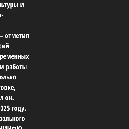
льтуры и
о-
 – отметил
рий
временных
ом работы
только
товке,
л он.
025 году.
рального
ВНИИФК).