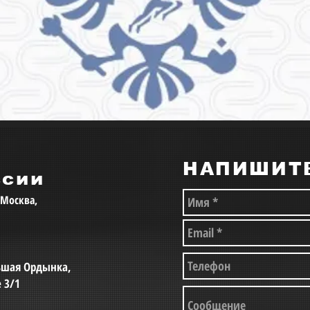
НАПИШИТ
ссии
, Москва,
льшая Ордынка,
е 3/1