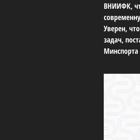
ВНИИФК, чт
современну
Уверен, чт
задач, пос
Минспорта 