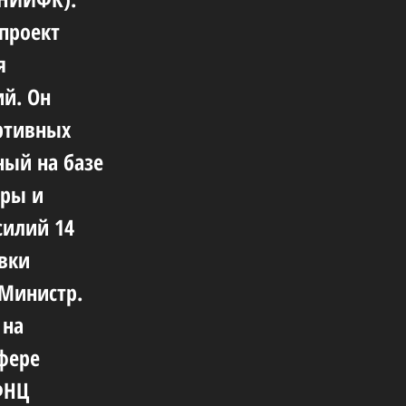
проект
я
й. Он
ртивных
ный на базе
уры и
силий 14
вки
 Министр.
 на
сфере
ФНЦ