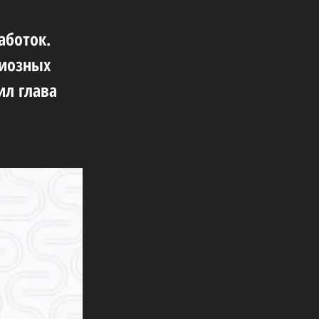
аботок.
циозных
ил глава