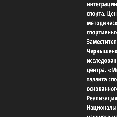
интеграции
спорта. Це
методическ
спортивных
Заместител
Чернышенко
исследован
центра. «М
таланта сп
основанног
Реализация
Национальн
научного ц