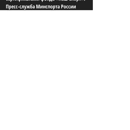
Пресс-служба Минспорта России
СННВС России
ул. Пречистенка, 10/2 стр 1, Москва,
119034, Россия
Юридический адрес:
115035, г.Москва, ул. Большая Ордынка, д.
13/9, стр. 1, помещение 3/1
Телефон:
+7 (499) 372-12-84