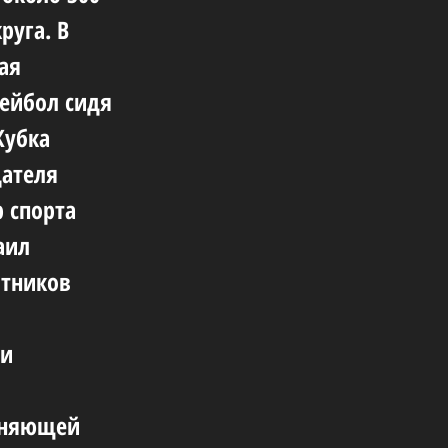
руга. В
ая
лейбол сидя
Кубка
дателя
 спорта
аил
итников
ии
иняющей