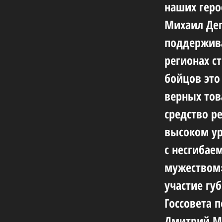
наших геро
Михаил Дег
поддержива
регионах с
бойцов это
верных тов
средство р
высоком ур
с несгибае
мужеством»
участие гу
Госсовета 
Дмитрий Ми