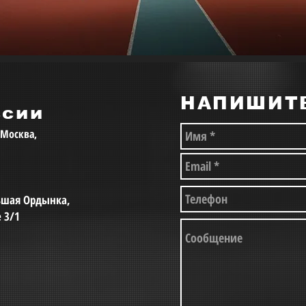
НАПИШИТ
ссии
, Москва,
льшая Ордынка,
е 3/1