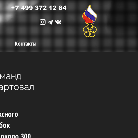
+7 499 372 12 84
Контакты
оманд
артовал
ксного
бок
 около 300