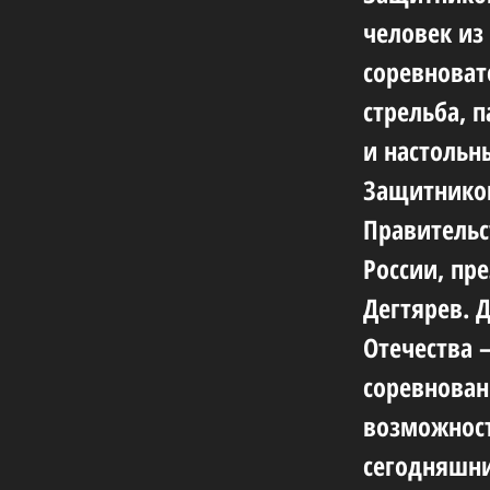
человек из
соревноват
стрельба, 
и настольн
Защитников
Правительс
России, пр
Дегтярев. 
Отечества 
соревнован
возможност
сегодняшни