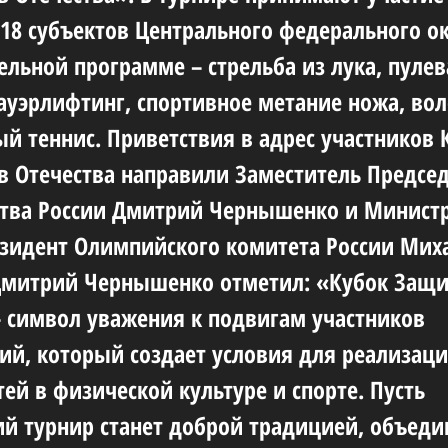
 18 субъектов Центрального федерального ок
ельной программе – стрельба из лука, пулев
пауэрлифтинг, спортивное метание ножа, во
ый теннис. Приветствия в адрес участников 
 Отечества направили Заместитель Предсе
тва России Дмитрий Чернышенко и Министр
езидент Олимпийского комитета России Мих
Дмитрий Чернышенко отметил: «Кубок Защ
– символ уважения к подвигам участников
ий, который создает условия для реализац
ей в физической культуре и спорте. Пусть
й турнир станет доброй традицией, объед