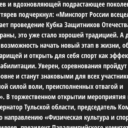
ев и вдохновляющей подрастающее поколе
тярев подчеркнул: «Минспорт России всеце
ет проведение Кубка Защитников Отечеств
траны, это уже стало хорошей традицией. А
 возможность начать новый этап в жизни, о
арищей и открыть для себя спорт как эффе
еабилитации. Уверен, соревнования пройдут
овне и станут знаковыми для всех участник
мой силой воли, преисполненных отвагой и
. В торжественном открытии мероприятия
бернатор Тульской области, председатель Ко
по направлению «Физическая культура и спо
ляев, президент Паралимпийского комитет