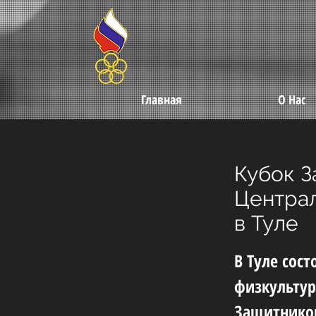
Главная
О Нас
Кубок З
Централ
в Туле
В Туле сос
физкультур
Защитников