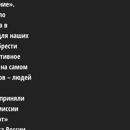
ние».
ло
а в
 для наших
брести
ктивное
 на самом
ов – людей
 приняли
миссии
рт»
а России