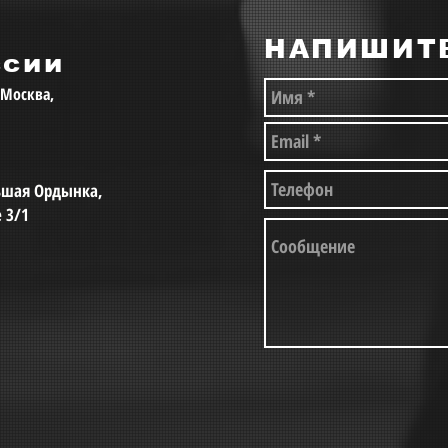
НАПИШИТ
ссии
, Москва,
льшая Ордынка,
е 3/1