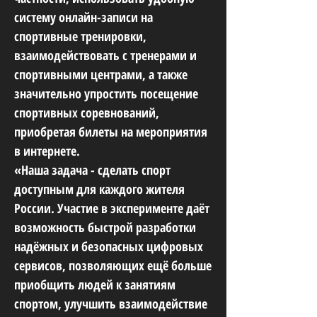
систему онлайн-записи на
спортивные тренировки,
взаимодействовать с тренерами и
спортивными центрами, а также
значительно упростить посещение
спортивных соревнований,
приобретая билеты на мероприятия
в интернете.
«Наша задача - сделать спорт
доступным для каждого жителя
России. Участие в эксперименте даёт
возможность быстрой разработки
надёжных и безопасных цифровых
сервисов, позволяющих ещё больше
приобщить людей к занятиям
спортом, улучшить взаимодействие