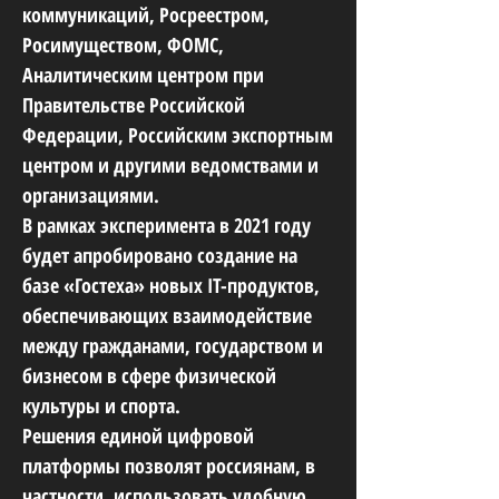
коммуникаций, Росреестром,
Росимуществом, ФОМС,
Аналитическим центром при
Правительстве Российской
Федерации, Российским экспортным
центром и другими ведомствами и
организациями.
В рамках эксперимента в 2021 году
будет апробировано создание на
базе «Гостеха» новых IT-продуктов,
обеспечивающих взаимодействие
между гражданами, государством и
бизнесом в сфере физической
культуры и спорта.
Решения единой цифровой
платформы позволят россиянам, в
частности, использовать удобную