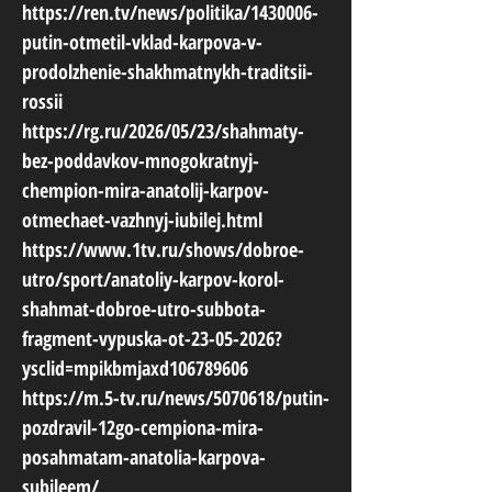
https://ren.tv/news/politika/1430006-
putin-otmetil-vklad-karpova-v-
prodolzhenie-shakhmatnykh-traditsii-
rossii
https://rg.ru/2026/05/23/shahmaty-
bez-poddavkov-mnogokratnyj-
chempion-mira-anatolij-karpov-
otmechaet-vazhnyj-iubilej.html
https://www.1tv.ru/shows/dobroe-
utro/sport/anatoliy-karpov-korol-
shahmat-dobroe-utro-subbota-
fragment-vypuska-ot-23-05-2026?
ysclid=mpikbmjaxd106789606
https://m.5-tv.ru/news/5070618/putin-
pozdravil-12go-cempiona-mira-
posahmatam-anatolia-karpova-
subileem/