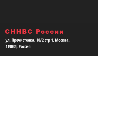
СННВС России
ул. Пречистенка, 10/2 стр 1, Москва,
119034, Россия
Юридический адрес:
115035, г.Москва, ул. Большая Ордынка, д.
13/9, стр. 1, помещение 3/1
Телефон:
+7 (499) 372-12-84
E-mail:
info@snnvs.com
НАПИШИТЕ НАМ