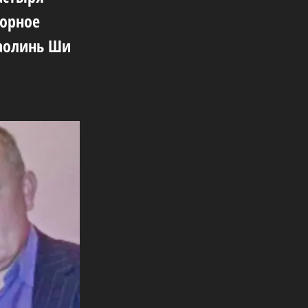
ворное
Шаолинь Ши