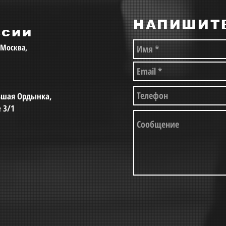
НАПИШИТ
ссии
, Москва,
льшая Ордынка,
е 3/1