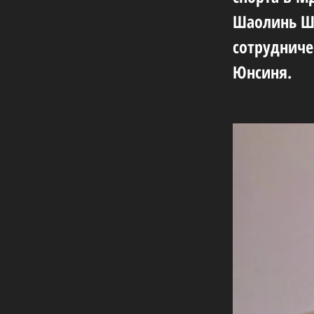
Шаолинь Ши
сотрудниче
Юнсиня.