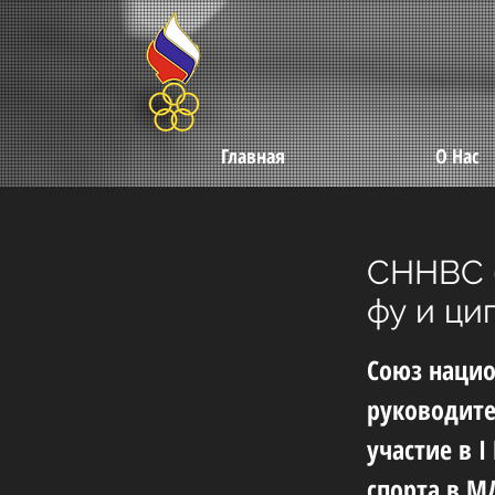
Главная
О Нас
СННВС б
фу и ци
Союз нацио
руководите
участие в 
спорта в М