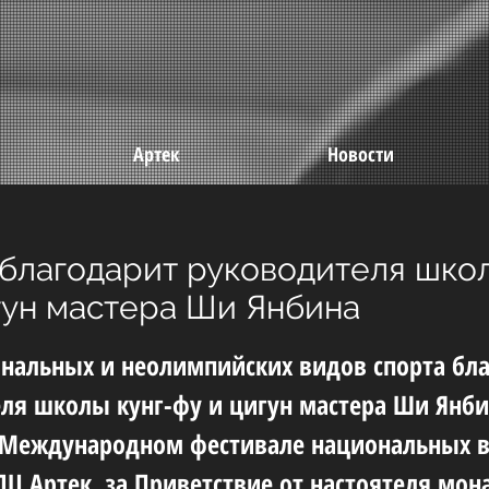
Артек
Новости
лагодарит руководителя школ
гун мастера Ши Янбина
нальных и неолимпийских видов спорта бл
ля школы кунг-фу и цигун мастера Ши Янби
I Международном фестивале национальных 
ДЦ Артек, за Приветствие от настоятеля мон