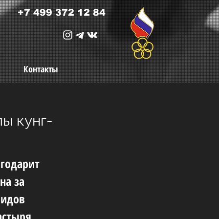
+7 499 372 12 84
Контакты
ы кунг-
агодарит
на за
видов
астыря