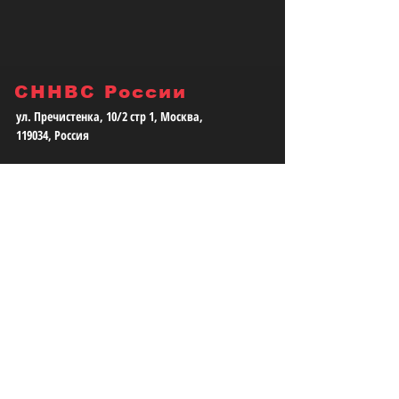
СННВС России
ул. Пречистенка, 10/2 стр 1, Москва,
119034, Россия
Юридический адрес:
115035, г.Москва, ул. Большая Ордынка, д.
13/9, стр. 1, помещение 3/1
Телефон:
+7 (499) 372-12-84
E-mail:
info@snnvs.com
НАПИШИТЕ НАМ