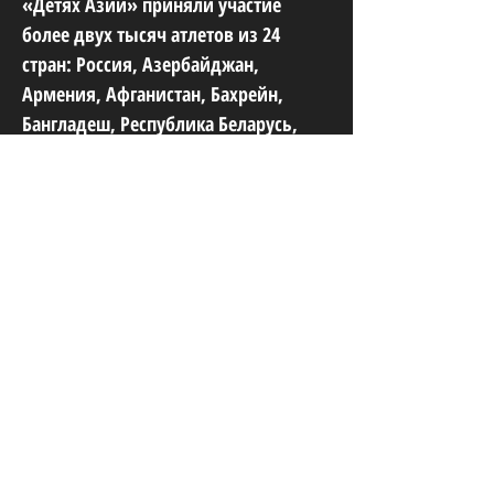
«Детях Азии» приняли участие
более двух тысяч атлетов из 24
стран: Россия, Азербайджан,
Армения, Афганистан, Бахрейн,
Бангладеш, Республика Беларусь,
Грузия, Индия, Иран, Казахстан,
КНДР, Китай, Кыргызстан, Лаос,
Ливан, Монголия, Палестина,
Пакистан, Республика Корея, Сирия,
Таджикистан, Таиланд, Узбекистан.
По итогам соревнований лидером
общекомандного зачета стала
сборная Узбекистана, завоевавшая
36 золотых, 31 серебряную и 21
бронзовую награды. Сборная
Сибирского федерального округа
заняла второе место (31-31-32), а