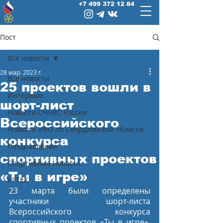
+7 499 372 12 84
Пост
Все новости
28 мар. 2023 г.
Все новости
25 проектов вошли в
Интервью
шорт-лист
Новости СННВС России
Всероссийского
Новости УФО по Свердловской области
конкурса
Поздравления
спортивных проектов
Спортивные новости
«Ты в игре»
АРТЕК
23 марта были определены 
участники шорт-листа 
Всероссийского конкурса 
спортивных проектов «Ты в игре». 