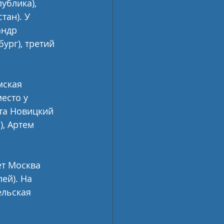
ублика), 
ан). У 
ндр 
ург), третий 
мская 
есто у 
та Новицкий 
, Артем 
т Москва 
ей). На 
ельская 