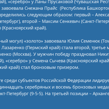
ай), «серебро» у Ланы Прусаковой (Чувашская Респ
завоевала Снежана Прайс  (Республика Башкортост
пределились следующим образом: первый – Алекса
тербург), второй – Максим Сенкевич (Санкт-Петерб
 (Красноярский край).
ный могул) «золото» завоевала Юлия Семенюк (То
 Лазаренко (Пермский край) стала второй, третье м
енко (Москва). У мужчин победу праздновал Ники
й), «серебро» у Семена Сычева (Красноярский край)
кий край) стал бронзовым призером.
е среди субъектов Российской Федерации лидируе
одиннадцать серебряных и восемь бронзовых медал
кт-Петербург (9-5-5). На третьей позиции – Арханг