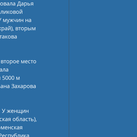
овала Дарья 
оликовой 
У мужчин на 
рай), вторым 
такова 
 второе место 
ала 
 5000 м 
лана Захарова 
 У женщин 
кая область), 
юменская 
Республика 