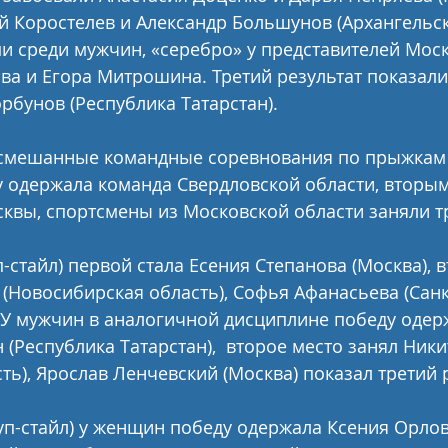
ий Коростелев и Александр Большунов (Архангельск
и среди мужчин, «серебро» у представителей Мос
ва и Егора Митрошина. Третий результат показали
рбунов (Республика Татарстан).
 смешанные командные соревнования по прыжкам 
 одержала команда Свердловской области, вторым
квы, спортсмены из Московской области заняли т
-стайл) первой стала Есения Степанова (Москва), в
(Новосибирская область), Софья Афанасьева (Санк
 У мужчин в аналогичной дисциплине победу одер
 (Республика Татарстан),  второе место занял Ники
ть), Ярослав Ленчевский (Москва) показал третий р
уп-стайл) у женщин победу одержала Ксения Орлов