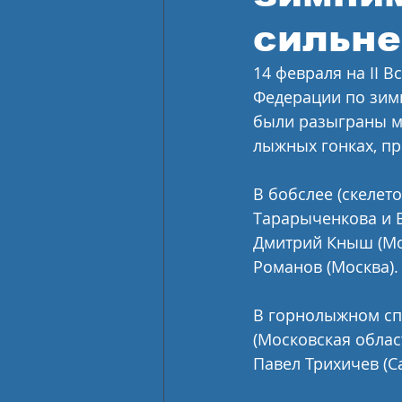
сильне
14 февраля на II 
Федерации по зим
были разыграны ме
лыжных гонках, пр
В бобслее (скелет
Тарарыченкова и В
Дмитрий Кныш (Мос
Романов (Москва).
В горнолыжном сп
(Московская облас
Павел Трихичев (С