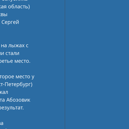
ая область) 
квы 
 Сергей 
на лыжах с 
и стали 
ретье место.
торое место у 
т-Петербург) 
жал 
та Абозовик 
езультат.
а 