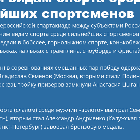
йших спортсменов
Всероссийской спартакиаде между субъектами Росс
ним видам спорта среди сильнейших спортсменов 
дали в бобслее, горнолыжном спорте, конькобеж
ыжках на лыжах с трамплина, сноуборде и фристай
он) в соревнованиях смешанных пар победу одерж
ладислав Семенов (Москва), вторыми стали Полин
ква), тройку призеров замкнули Анастасия Цыган
орте (слалом) среди мужчин «золото» выиграл Се
ть), вторым стал Александр Андриенко (Калужская о
анкт-Петербург) завоевал бронзовую медаль.