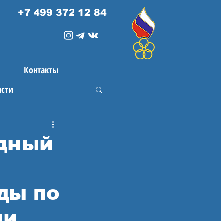
+7 499 372 12 84
Контакты
асти
ндный
ды по
ди