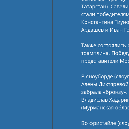
Татарстан). Савел
стали победителям
Константина Тиуно
Ардашев и Иван Го
Также состоялись
трамплина. Победу
представители Мос
В сноуборде (слоуп
Алены Дихтяревой 
забрала «бронзу».
Владислав Хадарин
(Мурманская облас
Во фристайле (сло