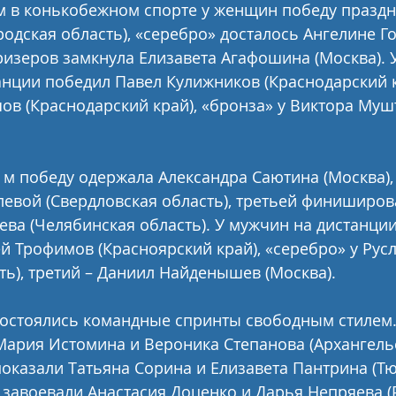
м в конькобежном спорте у женщин победу праздн
одская область), «серебро» досталось Ангелине Г
призеров замкнула Елизавета Агафошина (Москва). 
нции победил Павел Кулижников (Краснодарский к
ов (Краснодарский край), «бронза» у Виктора Муш
 м победу одержала Александра Саютина (Москва),
евой (Свердловская область), третьей финиширов
ева (Челябинская область). У мужчин на дистанции
й Трофимов (Красноярский край), «серебро» у Рус
ть), третий – Даниил Найденышев (Москва).
состоялись командные спринты свободным стилем.
ария Истомина и Вероника Степанова (Архангельс
показали Татьяна Сорина и Елизавета Пантрина (Т
» завоевали Анастасия Доценко и Дарья Непряева (