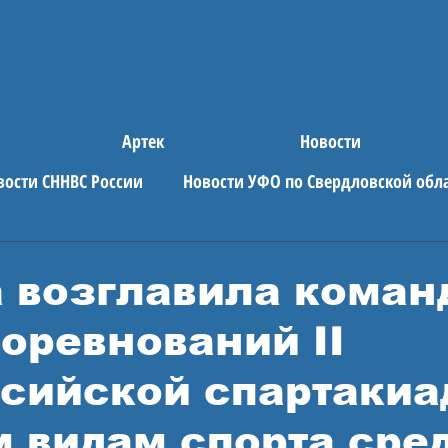
Артек
Новости
вости СННВС России
Новости УФО по Свердловской обл
е новости
АРТЕК
 возглавила кома
соревнований II
сийской спартакиа
 видам спорта сре