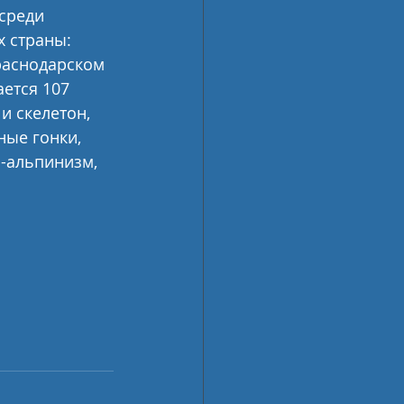
среди 
 страны: 
раснодарском 
ется 107 
и скелетон, 
ые гонки, 
-альпинизм, 