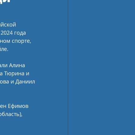
ийской 
2024 года 
ном спорте, 
ле.
али Алина 
а Тюрина и 
ова и Даниил 
мен Ефимов 
бласть), 