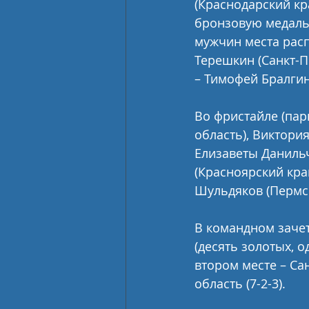
(Краснодарский кр
бронзовую медаль 
мужчин места рас
Терешкин (Санкт-Пе
– Тимофей Бралгин
Во фристайле (пар
область), Виктория
Елизаветы Данильч
(Красноярский кра
Шульдяков (Пермс
В командном зачет
(десять золотых, 
втором месте – Сан
область (7-2-3).